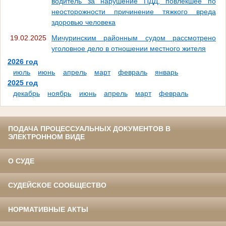
водитель за нарушение ПДД, повлекшее по
неосторожности причинение тяжкого вреда
здоровью человека
19.02.2025
Мичуринским районным судом рассмотрено
уголовное дело в отношении местного жителя
2026 год
июль
июнь
апрель
март
февраль
январь
2025 год
декабрь
ноябрь
июнь
апрель
март
февраль
ПОДАЧА ПРОЦЕССУАЛЬНЫХ ДОКУМЕНТОВ В
ЭЛЕКТРОННОМ ВИДЕ
О СУДЕ
СУДЕЙСКОЕ СООБЩЕСТВО
НОРМАТИВНЫЕ АКТЫ